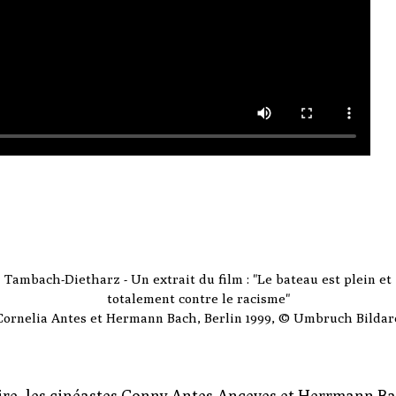
Tambach-Dietharz - Un extrait du film : "Le bateau est plein et
totalement contre le racisme"
Cornelia Antes et Hermann Bach, Berlin 1999, © Umbruch Bildar
ire, les cinéastes Conny Antes-Anceves et Herrmann Ba