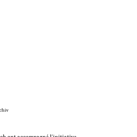
chiv
ch ont accompagné l’initiative