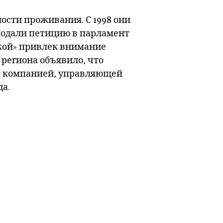
сти проживания. С 1998 они
 подали петицию в парламент
окой» привлек внимание
региона объявило, что
т с компанией, управляющей
да.