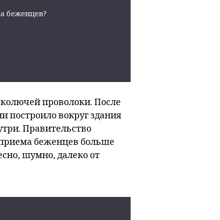
ма беженцев?
 колючей проволоки. После
ии построило вокруг здания
утри. Правительство
р приема беженцев больше
есно, шумно, далеко от