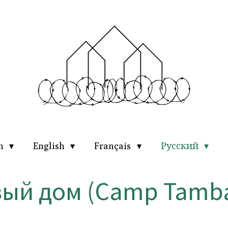
ch
English
Français
Русский
ый дом (Camp Tamb